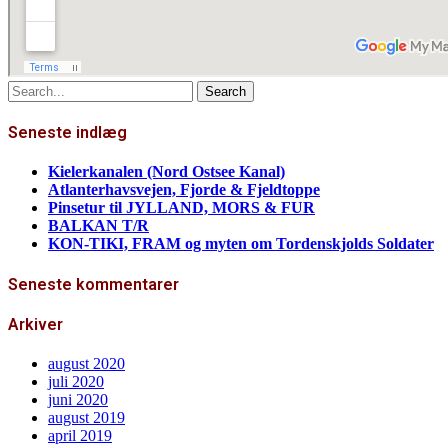
Search
for:
Seneste indlæg
Kielerkanalen (Nord Ostsee Kanal)
Atlanterhavsvejen, Fjorde & Fjeldtoppe
Pinsetur til JYLLAND, MORS & FUR
BALKAN T/R
KON-TIKI, FRAM og myten om Tordenskjolds Soldater
Seneste kommentarer
Arkiver
august 2020
juli 2020
juni 2020
august 2019
april 2019