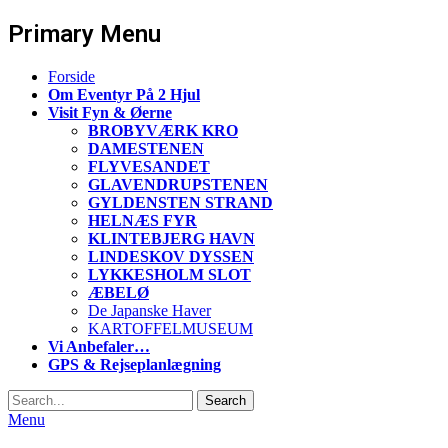
Primary Menu
Skip
Forside
to
Om Eventyr På 2 Hjul
content
Visit Fyn & Øerne
BROBYVÆRK KRO
DAMESTENEN
FLYVESANDET
GLAVENDRUPSTENEN
GYLDENSTEN STRAND
HELNÆS FYR
KLINTEBJERG HAVN
LINDESKOV DYSSEN
LYKKESHOLM SLOT
ÆBELØ
De Japanske Haver
KARTOFFELMUSEUM
Vi Anbefaler…
GPS & Rejseplanlægning
Search
Search
for:
Menu