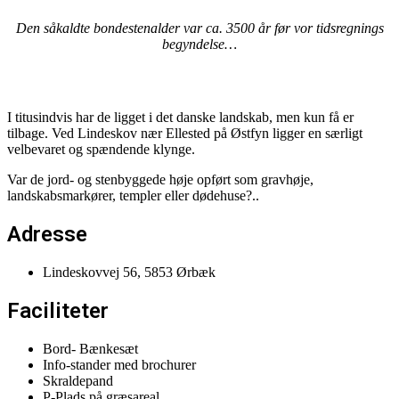
Den såkaldte bondestenalder var ca. 3500 år før vor tidsregnings
begyndelse…
I titusindvis har de ligget i det danske landskab, men kun få er
tilbage. Ved Lindeskov nær Ellested på Østfyn ligger en særligt
velbevaret og spændende klynge.
Var de jord- og stenbyggede høje opført som gravhøje,
landskabsmarkører, templer eller dødehuse?..
Adresse
Lindeskovvej 56, 5853 Ørbæk
Faciliteter
Bord- Bænkesæt
Info-stander med brochurer
Skraldepand
P-Plads på græsareal