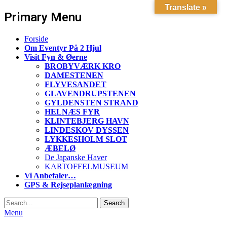
Translate »
Primary Menu
Skip
Forside
to
Om Eventyr På 2 Hjul
content
Visit Fyn & Øerne
BROBYVÆRK KRO
DAMESTENEN
FLYVESANDET
GLAVENDRUPSTENEN
GYLDENSTEN STRAND
HELNÆS FYR
KLINTEBJERG HAVN
LINDESKOV DYSSEN
LYKKESHOLM SLOT
ÆBELØ
De Japanske Haver
KARTOFFELMUSEUM
Vi Anbefaler…
GPS & Rejseplanlægning
Search
Search
for:
Menu