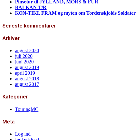
Pinsetur til JYLLAND, MORS & FUR
BALKAN T/R
KON-TIKI, FRAM og myten om Tordenskjolds Soldater
Seneste kommentarer
Arkiver
august 2020
juli 2020
juni 2020
august 2019
april 2019
august 2018
august 2017
Kategorier
TouringMC
Meta
Log ind
Indlægsfeed