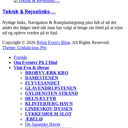
Teknik & Rejselinks ...
Nyttige links, Navigation & Ruteplanlægning plus lidt af alt det
andet der følger med når man har valgt at bruge sin fritid på at rejse
ud og opleve verden på to hjul.
Copyright © 2026
Björn Even's Blog
. All Rights Reserved.
Theme: Gridalicious Pro
Scroll
Forside
Up
Om Eventyr På 2 Hjul
Visit Fyn & Øerne
BROBYVÆRK KRO
DAMESTENEN
FLYVESANDET
GLAVENDRUPSTENEN
GYLDENSTEN STRAND
HELNÆS FYR
KLINTEBJERG HAVN
LINDESKOV DYSSEN
LYKKESHOLM SLOT
ÆBELØ
De Japanske Haver