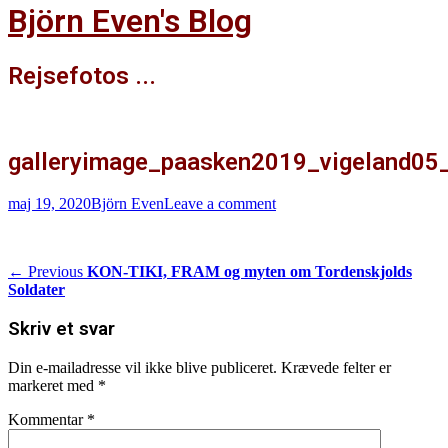
Björn Even's Blog
Rejsefotos ...
Facebook
galleryimage_paasken2019_vigeland0
Posted
Author
maj 19, 2020
Björn Even
Leave a comment
on
Indlægsnavigation
Previous
← Previous
KON-TIKI, FRAM og myten om Tordenskjolds
post:
Soldater
Skriv et svar
Din e-mailadresse vil ikke blive publiceret.
Krævede felter er
markeret med
*
Kommentar
*