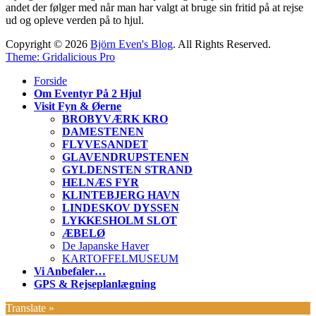
andet der følger med når man har valgt at bruge sin fritid på at rejse
ud og opleve verden på to hjul.
Copyright © 2026
Björn Even's Blog
. All Rights Reserved.
Theme: Gridalicious Pro
Scroll
Forside
Up
Om Eventyr På 2 Hjul
Visit Fyn & Øerne
BROBYVÆRK KRO
DAMESTENEN
FLYVESANDET
GLAVENDRUPSTENEN
GYLDENSTEN STRAND
HELNÆS FYR
KLINTEBJERG HAVN
LINDESKOV DYSSEN
LYKKESHOLM SLOT
ÆBELØ
De Japanske Haver
KARTOFFELMUSEUM
Vi Anbefaler…
GPS & Rejseplanlægning
Translate »