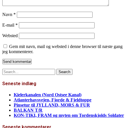
Navn
*
E-mail
*
Websted
Gem mit navn, mail og websted i denne browser til næste gang
jeg kommenterer.
Search
for:
Seneste indlæg
Kielerkanalen (Nord Ostsee Kanal)
Atlanterhavsvejen, Fjorde & Fjeldtoppe
Pinsetur til JYLLAND, MORS & FUR
BALKAN T/R
KON-TIKI, FRAM og myten om Tordenskjolds Soldater
Seneste kommentarer