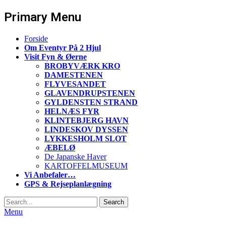
Primary Menu
Skip
Forside
to
Om Eventyr På 2 Hjul
content
Visit Fyn & Øerne
BROBYVÆRK KRO
DAMESTENEN
FLYVESANDET
GLAVENDRUPSTENEN
GYLDENSTEN STRAND
HELNÆS FYR
KLINTEBJERG HAVN
LINDESKOV DYSSEN
LYKKESHOLM SLOT
ÆBELØ
De Japanske Haver
KARTOFFELMUSEUM
Vi Anbefaler…
GPS & Rejseplanlægning
Search
Search
for:
Menu