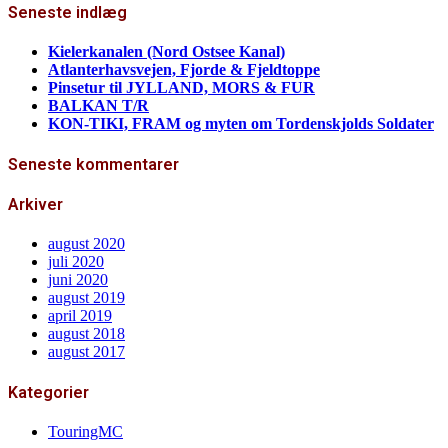
Seneste indlæg
Kielerkanalen (Nord Ostsee Kanal)
Atlanterhavsvejen, Fjorde & Fjeldtoppe
Pinsetur til JYLLAND, MORS & FUR
BALKAN T/R
KON-TIKI, FRAM og myten om Tordenskjolds Soldater
Seneste kommentarer
Arkiver
august 2020
juli 2020
juni 2020
august 2019
april 2019
august 2018
august 2017
Kategorier
TouringMC