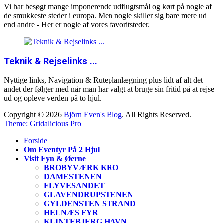
Vi har besøgt mange imponerende udflugtsmål og kørt på nogle af
de smukkeste steder i europa. Men nogle skiller sig bare mere ud
end andre - Her er nogle af vores favoritsteder.
Teknik & Rejselinks ...
Nyttige links, Navigation & Ruteplanlægning plus lidt af alt det
andet der følger med når man har valgt at bruge sin fritid på at rejse
ud og opleve verden på to hjul.
Copyright © 2026
Björn Even's Blog
. All Rights Reserved.
Theme: Gridalicious Pro
Forside
Om Eventyr På 2 Hjul
Visit Fyn & Øerne
BROBYVÆRK KRO
DAMESTENEN
FLYVESANDET
GLAVENDRUPSTENEN
GYLDENSTEN STRAND
HELNÆS FYR
KLINTEBJERG HAVN