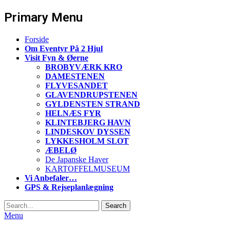
Primary Menu
Skip
Forside
to
Om Eventyr På 2 Hjul
content
Visit Fyn & Øerne
BROBYVÆRK KRO
DAMESTENEN
FLYVESANDET
GLAVENDRUPSTENEN
GYLDENSTEN STRAND
HELNÆS FYR
KLINTEBJERG HAVN
LINDESKOV DYSSEN
LYKKESHOLM SLOT
ÆBELØ
De Japanske Haver
KARTOFFELMUSEUM
Vi Anbefaler…
GPS & Rejseplanlægning
Search
Search
for:
Menu