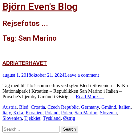
Björn Even's Blog
Rejsefotos ...
Facebook
Tag:
San Marino
ADRIATERHAVET
Posted
august 1, 2018
oktober 21, 2024
Leave a comment
on
Tag med til Tito’s sommerhus ved søen Bled i Slovenien – KrKa
Nationalpark i Kroatien – Republikken San Marino i Italien –
Porsche’s hjemby Gmünd i Østrig …
Read More …
Tags
Austria
,
Bled
,
Croatia
,
Czech Republic
,
Germany
,
Gmünd
,
Italien
,
Italy
,
Krka
,
Kroatien
,
Poland
,
Polen
,
San Marino
,
Slovenia
,
Slovenien
,
Tjekkiet
,
Tyskland
,
Østrig
Search
for: